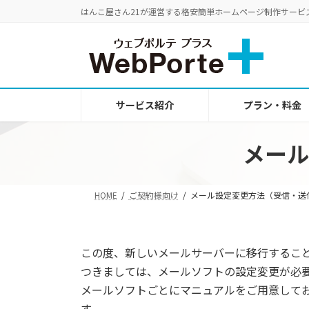
コ
ナ
はんこ屋さん21が運営する格安簡単ホームページ制作サービ
ン
ビ
テ
ゲ
ン
ー
ツ
シ
へ
ョ
サービス紹介
プラン・料金
ス
ン
キ
に
ッ
移
メール
プ
動
HOME
ご契約様向け
メール設定変更方法（受信・送
この度、新しいメールサーバーに移行するこ
つきましては、メールソフトの設定変更が必
メールソフトごとにマニュアルをご用意して
す。